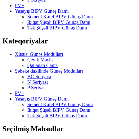
PV+
Yaşayış BIPV Günəş Damı
Sement Kafel BIPV Günəş Damı
İkiqat Şüşəli BIPV Günəş Damı
Tək Şüşəli BIPV Günəş Damı
Kateqoriyalar
Xüsusi Günəş Modulları
Çevik Məclis
Qatlanan Çanta
Şəbəkə daxilində Günəş Modulları
BC Seriyası
N Seriyası
P Seriyası
PV+
Yaşayış BIPV Günəş Damı
Sement Kafel BIPV Günəş Damı
İkiqat Şüşəli BIPV Günəş Damı
Tək Şüşəli BIPV Günəş Damı
Seçilmiş Məhsullar