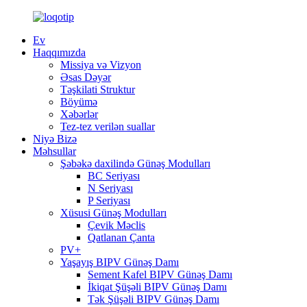
Ev
Haqqımızda
Missiya və Vizyon
Əsas Dəyər
Təşkilati Struktur
Böyümə
Xəbərlər
Tez-tez verilən suallar
Niyə Bizə
Məhsullar
Şəbəkə daxilində Günəş Modulları
BC Seriyası
N Seriyası
P Seriyası
Xüsusi Günəş Modulları
Çevik Məclis
Qatlanan Çanta
PV+
Yaşayış BIPV Günəş Damı
Sement Kafel BIPV Günəş Damı
İkiqat Şüşəli BIPV Günəş Damı
Tək Şüşəli BIPV Günəş Damı