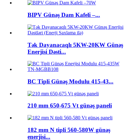
BIPV Günəş Dam Kafeli –...
Tək Dayanacaqlı 5KW-20KW Günəş
Enerjisi Dəsti...
BC Tipli Günəş Modulu 415-43...
210 mm 650-675 Vt günəş paneli
182 mm N tipli 560-580W günəş
enerjisi...