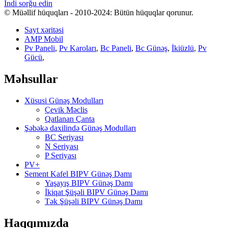
İndi sorğu edin
© Müəllif hüquqları - 2010-2024: Bütün hüquqlar qorunur.
Sayt xəritəsi
AMP Mobil
Pv Paneli
,
Pv Karoları
,
Bc Paneli
,
Bc Günəş
,
İkiüzlü
,
Pv
Gücü
,
Məhsullar
Xüsusi Günəş Modulları
Çevik Məclis
Qatlanan Çanta
Şəbəkə daxilində Günəş Modulları
BC Seriyası
N Seriyası
P Seriyası
PV+
Sement Kafel BIPV Günəş Damı
Yaşayış BIPV Günəş Damı
İkiqat Şüşəli BIPV Günəş Damı
Tək Şüşəli BIPV Günəş Damı
Haqqımızda