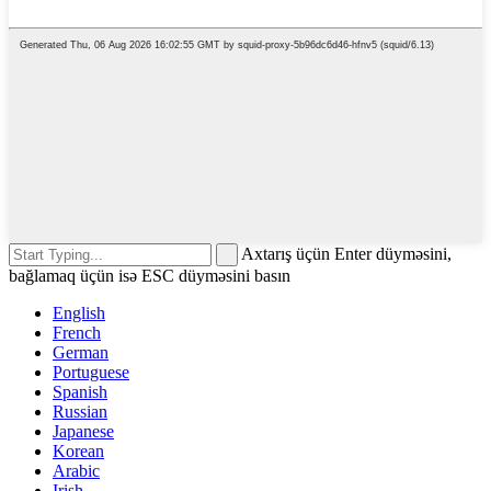
Axtarış üçün Enter düyməsini,
bağlamaq üçün isə ESC düyməsini basın
English
French
German
Portuguese
Spanish
Russian
Japanese
Korean
Arabic
Irish