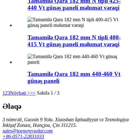
Tamamilə Qara 182 mm N tipli 425-
440 Vt günəş paneli məlumat vərəqi
Tamamilə Qara 182 mm N tipli 400-
415 Vt günəş paneli məlumat vərəqi
Tamamilə Qara 182 mm 440-460 Vt
günəş paneli
1
2
3
Növbəti >
>>
Səhifə 1 / 3
Əlaqə
3 nömrəli, Gaoxin 9 Yolu. Xiaoshan İqtisadiyyat və Texnologiya
İnkişaf Zonası, Hançjou, Çin 311215.
sales@toenergysolar.com
+86-0571-22831033