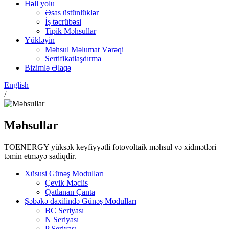
Həll yolu
Əsas üstünlüklər
İş təcrübəsi
Tipik Məhsullar
Yükləyin
Məhsul Məlumat Vərəqi
Sertifikatlaşdırma
Bizimlə Əlaqə
English
/
Məhsullar
TOENERGY yüksək keyfiyyətli fotovoltaik məhsul və xidmətləri
təmin etməyə sadiqdir.
Xüsusi Günəş Modulları
Çevik Məclis
Qatlanan Çanta
Şəbəkə daxilində Günəş Modulları
BC Seriyası
N Seriyası
P Seriyası